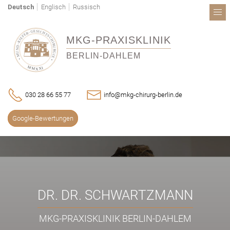
Skip to content
Deutsch
Englisch
Russisch
E
S
G
I
C
-
H
R
T
E
S
F
MKG-PRAXISKLINIK
C
E
I
H
K
I
-
R
D
U
N
R
U
G
BERLIN-DAHLEM
M
I
E
M
I
X
M
X
030 28 66 55 77
info@mkg-chirurg-berlin.de
Google-Bewertungen
DR. DR. SCHWARTZMANN
MKG-PRAXISKLINIK BERLIN-DAHLEM